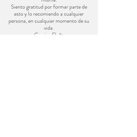
Siento gratitud por formar parte de
esto y lo recomiendo a cualquier
persona, en cualquier momento de su
vida.
Gracias Flo✨
¿Cómo lo haremos?
El 10 de Julio crearé un grupo de
Whatsapp donde estaremos todas las
mujeres de la comunidad:
- Allí iré compartiendo prácticas de
unos 20 minutos a diario que podrás
hacer a tu propio ritmo y en el
momento de tu día que tú elijas.