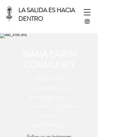
LA SALIDA ES HACIA
DENTRO
MAMA EARTH
COMMUNITY
2023 · 2024
Info and dates to be
announced soon ·
anunciaremos info y fechas
muy pronto
español & english
Follow us on Instagram