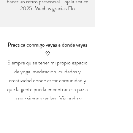
hacer un retiro presencial… ojalá sea en
2025. Muchas gracias Flo
Practica conmigo vayas a donde vayas
♡
Siempre quise tener mi propio espacio
de yoga, meditación, cuidados y
creatividad donde crear comunidad y
que la gente pueda encontrar esa paz a
la que siempre volver. Viajando y
viviendo en diferentes países era algo
complicado, y entonces sucedió la
pandemia y me dí cuenta del poder que