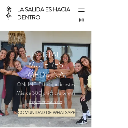
LA SALIDA ES HACIA
DENTRO
PORTAL
MUJERES
MEDICNA
ONLINE, Estés donde estés
Más de 300 prácticas tengas
experiencia o no
COMUNIDAD DE WHATSAPP