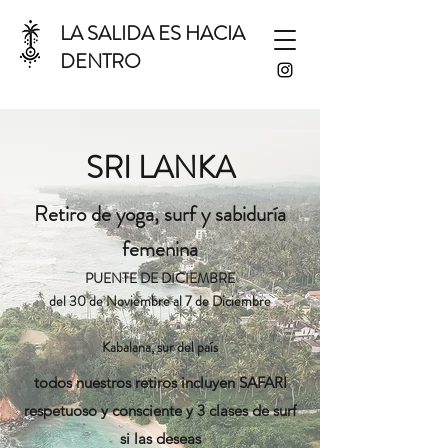
LA SALIDA ES HACIA
DENTRO
SRI LANKA
Retiro de yoga, surf y sabiduría
femenina
PUENTE DE DICIEMBRE
del 30 de Noviembre al 7 de Diciembre
Kabalana, sur del país
todos nuestros retiros incluyen SAFARI
respetuoso y consciente y 3 clases de surf
si las deseas