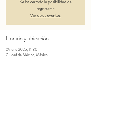
Se ha cerrado la posibilidad de
registrarse
Ver otros eventos
Horario y ubicación
09 ene 2025, 11:30
Ciudad de México, México
Aviso legal
Política de Privacidad y Cookies
LA SALIDA ES HACIA DENTRO
© 2026