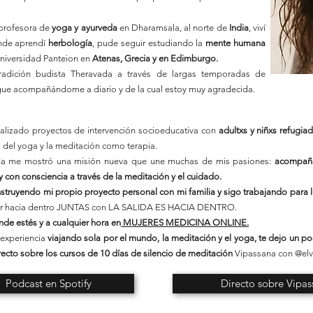
profesora de
yoga y ayurveda
en Dharamsala, al norte de
India
, viví
nde aprendí
herbología
, pude seguir estudiando la
mente humana
niversidad Panteion en
Atenas, Grecia y en Edimburgo.
radición budista Theravada a través de largas temporadas de
gue acompañándome a diario y de la cual estoy muy agradecida.
ealizado proyectos de intervención socioeducativa con
adultxs y niñxs refugia
a del yoga y la meditación como terapia.
 vida me mostró una misión nueva que une muchas de mis pasiones:
acompaña
 con consciencia a través de la meditación y el cuidado.
onstruyendo mi propio proyecto personal con mi familia y sigo trabajando para 
jar hacia dentro JUNTAS con LA SALIDA ES HACIA DENTRO.
de estés y a cualquier hora en
MUJERES MEDICINA ONLINE.
 experiencia
viajando sola por el mundo, la meditación y el yoga, te dejo un p
recto sobre los cursos de 10 días de silencio de meditación
Vipassana con @elvi
Podcast en Spotify
Directo sobre Vipa