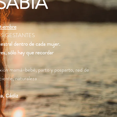
SABIA
ptiembre
ES GESTANTES
ncestral dentro de cada mujer.
es, sólo hay que recordar
exión mamá-bebé, parto y posparto, red de
iente, naturaleza
a, Cádiz