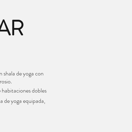
AR
n shala de yoga con
osio.
6 habitaciones dobles
la de yoga equipada,