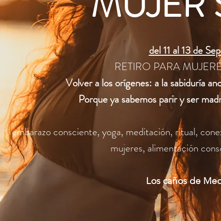
MUJER 
del 11 al 13 de Se
RETIRO PARA MUJER
Volver a los orígenes: a la sabiduría a
Porque ya sabemos parir y ser madr
embarazo consciente, yoga, meditación, ritual, con
mujeres, alimentación consc
Los caños de Mec