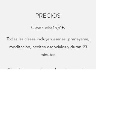
PRECIOS
Clase suelta 15,51€
Todas las clases incluyen asanas, pranayama,
meditación, aceites esenciales y duran 90
minutos
Cuando tengo retiros no hay clase ese día.
Sábados en los que SI hay clase desde
Marzo a Junio:
23.03
06.04
18.05
25.05