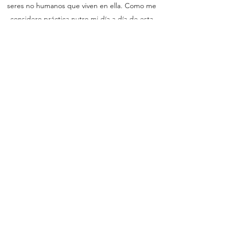
seres no humanos que viven en ella. Como me
considero práctica nutro mi día a día de esta
filosofía como herramienta que
básicamente me ayuda a vivir y poder
compartirlo es mi gran pasión.”
Yoga, meditación, chakras y kundalini