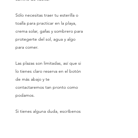
Sólo necesitas traer tu esterilla o
toalla para practicar en la playa,
crema solar, gafas y sombrero para
protegerte del sol, agua y algo
para comer.
Las plazas son limitadas, así que si
lo tienes claro reserva en el botón
de más abajo y te
contactaremos tan pronto como
podamos.
Si tienes alguna duda, escríbenos
a
lasalidaeshaciadentroretiros@gmail
.com