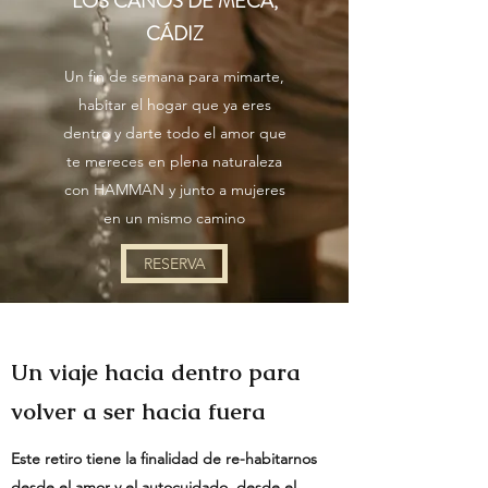
LOS CAÑOS DE MECA,
CÁDIZ
Un fin de semana para mimarte,
habitar el hogar que ya eres
dentro y darte todo el amor que
te mereces en plena naturaleza
con HAMMAN y junto a mujeres
en un mismo camino
RESERVA
Un viaje hacia dentro para
volver a ser hacia fuera
Este retiro tiene la finalidad de re-habitarnos
desde el amor y el autocuidado, desde el